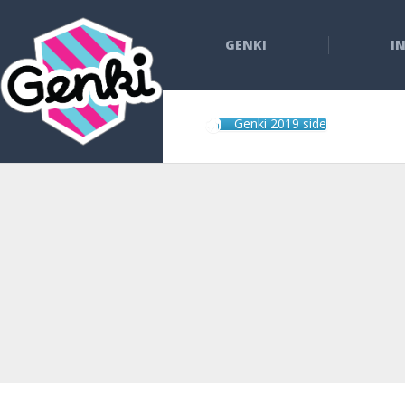
GENKI
I
Genki 2019 side